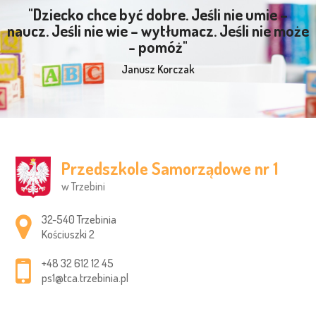
"Dziecko chce być dobre. Jeśli nie umie –
naucz. Jeśli nie wie – wytłumacz. Jeśli nie może
- pomóż"
Janusz Korczak
Przedszkole Samorządowe nr 1
w Trzebini
Adres pocztowy:
32-540 Trzebinia
Kościuszki 2
+48 32 612 12 45
ps1@tca.trzebinia.pl