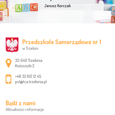
Janusz Korczak
Przedszkole Samorządowe nr 1
w Trzebini
Adres pocztowy:
32-540 Trzebinia
Kościuszki 2
+48 32 612 12 45
ps1@tca.trzebinia.pl
Bądź z nami
Aktualności i informacje